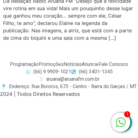
Da Redação Rádio Aruanã FM “Desejo que a felicidade
vire rotina em sua vida! Mais um pouquinho desse lugar
que ganhou meu coração… sempre com ele, César
Filho, te amo”, declarou Elaine na legenda da
publicação. Nas imagens, a atriz, que está com a parte
de cima do biquíni e uma saia com a mesma […]
Programação
Promoções
Notícias
Anuncie
Fale Conosco
(66) 9 9909-1021
(66) 3401-1345
aruana@aruanafm.com.br
Endereço: Rua Bororos, 673 - Centro - Barra do Garças / MT
2024 | Todos Direitos Reservados
giriş
casibom
casibom güncel giriş
casibom giriş
casibom
1