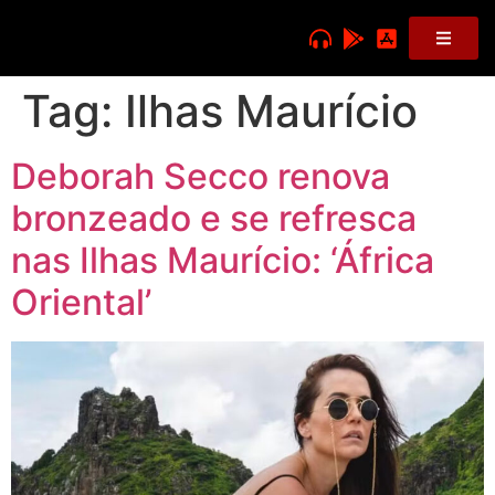
Tag:
Ilhas Maurício
Deborah Secco renova
bronzeado e se refresca
nas Ilhas Maurício: ‘África
Oriental’