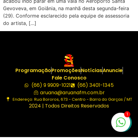
acabou indo parar em uma vala no Aeroporto Santa
Gevoveva, em Goiânia, na manhã desta segunda-feira
(29). Conforme esclarecido pela equipe de assessoria
do artista, […]
Programação
Promoções
Notícias
Anuncie
Fale Conosco
(66) 9 9909-1021
(66) 3401-1345
aruana@aruanafm.com.br
Endereço: Rua Bororos, 673 - Centro - Barra do Garças / MT
2024 | Todos Direitos Reservados
1