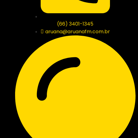
(66) 3401-1345
aruana@aruanafm.com.br