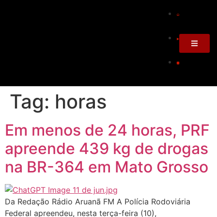
Tag:
horas
Em menos de 24 horas, PRF
apreende 439 kg de drogas
na BR-364 em Mato Grosso
Da Redação Rádio Aruanã FM A Polícia Rodoviária
Federal apreendeu, nesta terça-feira (10),