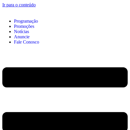
Ir para o conteúdo
Programação
Promoções
Notícias
Anuncie
Fale Conosco