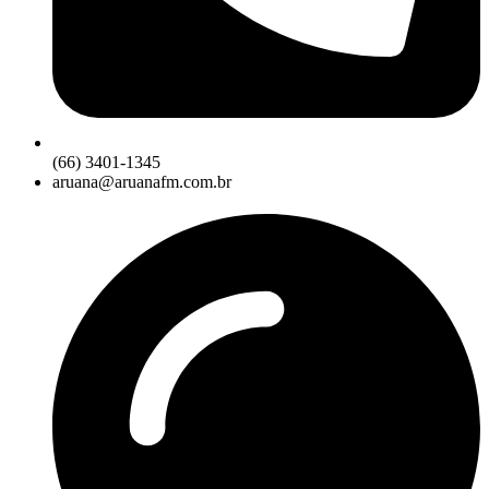
(66) 3401-1345
aruana@aruanafm.com.br