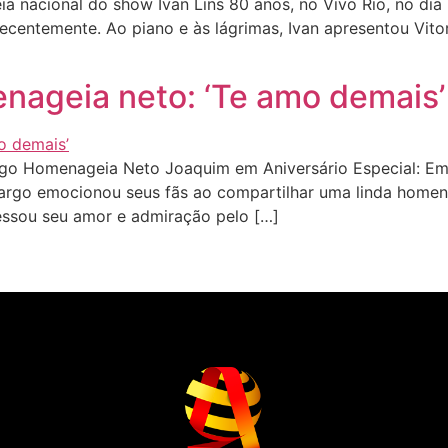
 nacional do show Ivan Lins 80 anos, no Vivo Rio, no dia
ecentemente. Ao piano e às lágrimas, Ivan apresentou Vitori
nageia neto: ‘Te amo demais’
o Homenageia Neto Joaquim em Aniversário Especial: Emo
amargo emocionou seus fãs ao compartilhar uma linda home
ssou seu amor e admiração pelo […]