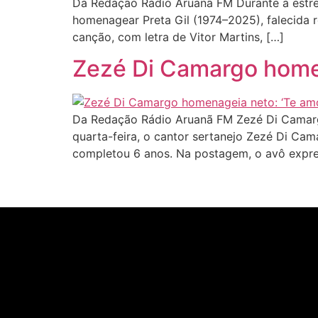
Da Redação Rádio Aruanã FM Durante a estreia
homenagear Preta Gil (1974–2025), falecida r
canção, com letra de Vitor Martins, […]
Zezé Di Camargo home
Da Redação Rádio Aruanã FM Zezé Di Camarg
quarta-feira, o cantor sertanejo Zezé Di C
completou 6 anos. Na postagem, o avô expre