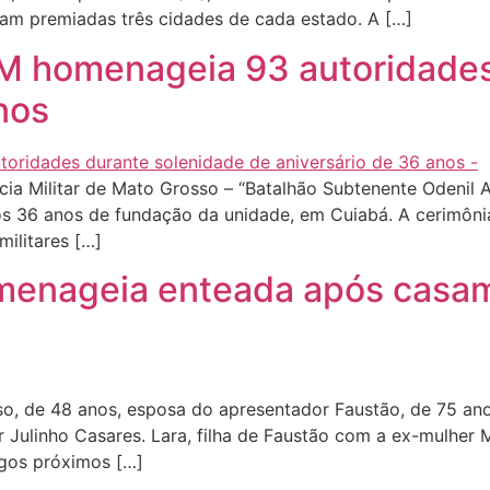
ram premiadas três cidades de cada estado. A […]
PM homenageia 93 autoridade
nos
a Militar de Mato Grosso – “Batalhão Subtenente Odenil Al
aos 36 anos de fundação da unidade, em Cuiabá. A cerimôni
militares […]
menageia enteada após casam
, de 48 anos, esposa do apresentador Faustão, de 75 ano
r Julinho Casares. Lara, filha de Faustão com a ex-mulher
igos próximos […]