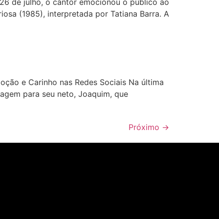
 26 de julho, o cantor emocionou o público ao
osa (1985), interpretada por Tatiana Barra. A
ção e Carinho nas Redes Sociais Na última
nagem para seu neto, Joaquim, que
Próximo
→