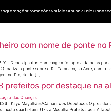
Programação
Promoções
Notícias
Anuncie
Fale Conosc
heiro com nome de ponte no 
2:01 Depositphotos Homenagem foi aprovada pelos parlam
12), batiza a ponte sobre o Rio Tarauacá, no Acre, com o n
gem no Projeto de […]
refeitos por destaque na alf
6:26 Kayo Magalhães/Câmara dos Deputados O presidente
nesta quarta-feira (17), a Medalha Prefeitos pela Alfabet