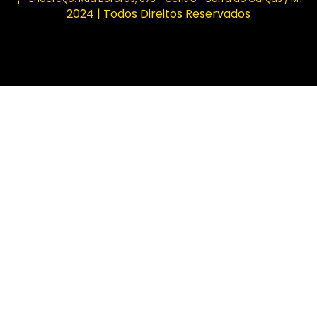
2024 | Todos Direitos Reservados
cel giriş
starzbet giriş
starzbet
starzbet güncel giriş
starzb