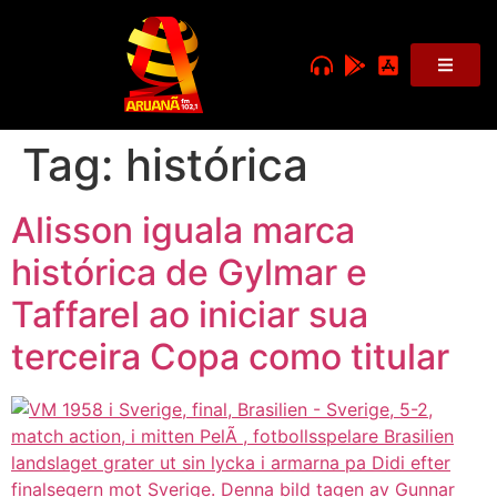
Tag:
histórica
Alisson iguala marca
histórica de Gylmar e
Taffarel ao iniciar sua
terceira Copa como titular