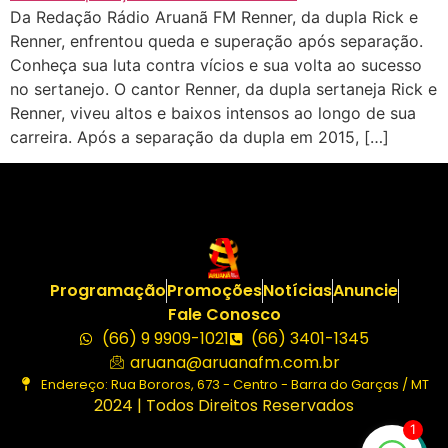
Da Redação Rádio Aruanã FM Renner, da dupla Rick e
Renner, enfrentou queda e superação após separação.
Conheça sua luta contra vícios e sua volta ao sucesso
no sertanejo. O cantor Renner, da dupla sertaneja Rick e
Renner, viveu altos e baixos intensos ao longo de sua
carreira. Após a separação da dupla em 2015, […]
Programação
Promoções
Notícias
Anuncie
Fale Conosco
(66) 9 9909-1021
(66) 3401-1345
aruana@aruanafm.com.br
Endereço: Rua Bororos, 673 - Centro - Barra do Garças / MT
2024 | Todos Direitos Reservados
1