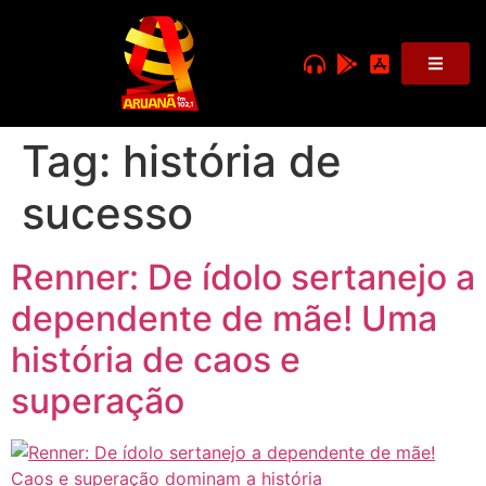
Tag:
história de
sucesso
Renner: De ídolo sertanejo a
dependente de mãe! Uma
história de caos e
superação