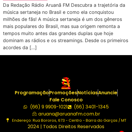
Da Redação Rádio Aruanã FM Descubra a trajetória da
música sertaneja no Brasil e como ela conquistou
milhões de fãs! A música sertaneja é um dos gêneros
mais populares do Brasil, mas sua origem remonta a
tempos muito antes das grandes duplas que hoje
dominam as rádios e os streamings. Desde os primeiros
acordes da […]
Programação
Promoções
Notícias
Anuncie
Fale Conosco
(66) 9 9909-1021
(66) 3401-1345
aruana@aruanafm.com.br
Endereço: Rua Bororos, 673 - Centro - Barra do Garças / MT
2024 | Todos Direitos Reservados