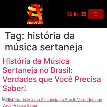
Tag:
história da
música sertaneja
História da Música
Sertaneja no Brasil:
Verdades que Você Precisa
Saber!