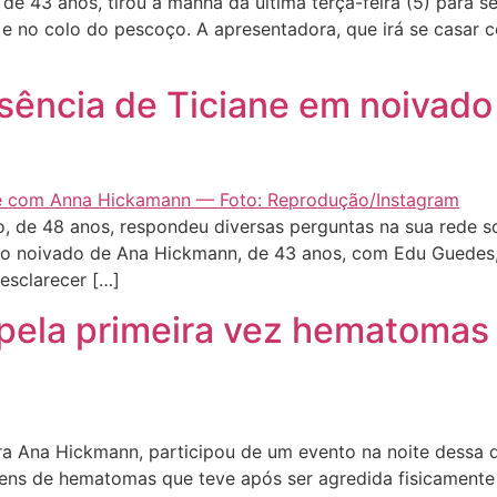
43 anos, tirou a manhã da última terça-feira (5) para se 
 e no colo do pescoço. A apresentadora, que irá se casar
sência de Ticiane em noivad
, de 48 anos, respondeu diversas perguntas na sua rede so
 no noivado de Ana Hickmann, de 43 anos, com Edu Guedes,
esclarecer […]
ela primeira vez hematomas 
 Ana Hickmann, participou de um evento na noite dessa qu
ens de hematomas que teve após ser agredida fisicamente