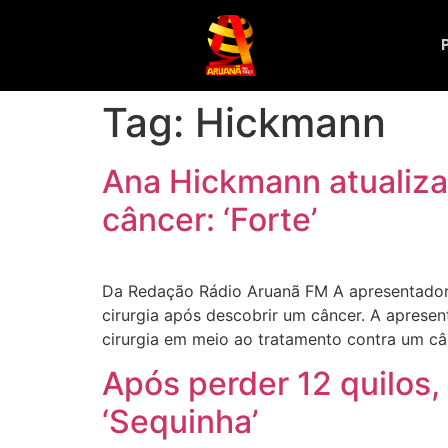
Tag:
Hickmann
Ana Hickmann atualiza
câncer: ‘Forte’
Da Redação Rádio Aruanã FM A apresentadora
cirurgia após descobrir um câncer. A apresen
cirurgia em meio ao tratamento contra um câ
Após perder 12 quilos,
‘Sequinha’