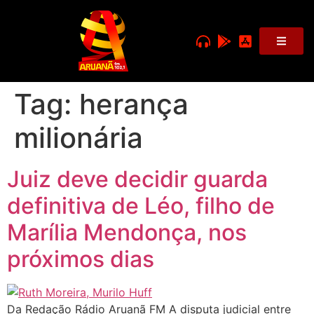
Tag:
herança
milionária
Juiz deve decidir guarda
definitiva de Léo, filho de
Marília Mendonça, nos
próximos dias
Da Redação Rádio Aruanã FM A disputa judicial entre