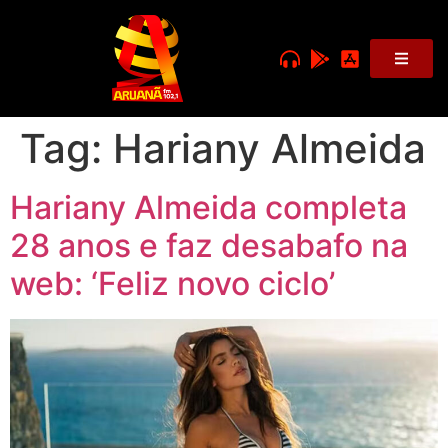
Tag:
Hariany Almeida
Hariany Almeida completa
28 anos e faz desabafo na
web: ‘Feliz novo ciclo’