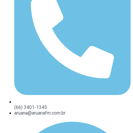
(66) 3401-1345
aruana@aruanafm.com.br