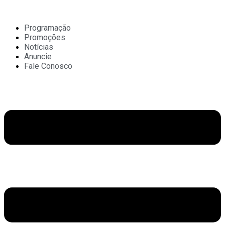
Ir
para
o
Programação
conteúdo
Promoções
Notícias
Anuncie
Fale Conosco