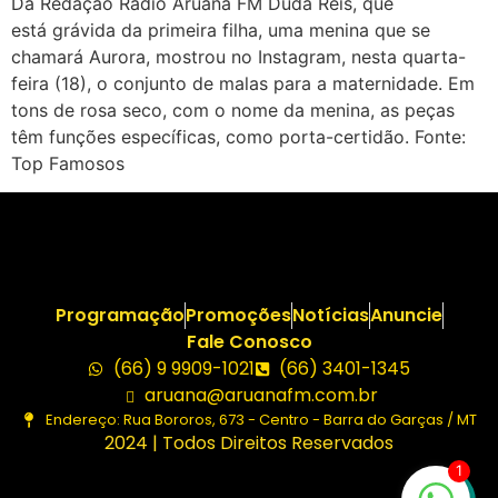
Da Redação Rádio Aruanã FM Duda Reis, que
está grávida da primeira filha, uma menina que se
chamará Aurora, mostrou no Instagram, nesta quarta-
feira (18), o conjunto de malas para a maternidade. Em
tons de rosa seco, com o nome da menina, as peças
têm funções específicas, como porta-certidão. Fonte:
Top Famosos
Programação
Promoções
Notícias
Anuncie
Fale Conosco
(66) 9 9909-1021
(66) 3401-1345
aruana@aruanafm.com.br
Endereço: Rua Bororos, 673 - Centro - Barra do Garças / MT
2024 | Todos Direitos Reservados
1