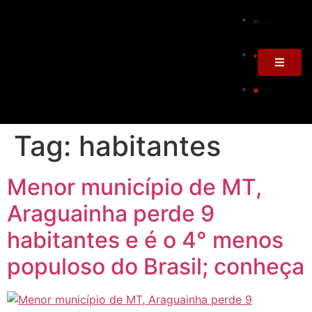
Tag:
habitantes
Menor município de MT,
Araguainha perde 9
habitantes e é o 4° menos
populoso do Brasil; conheça