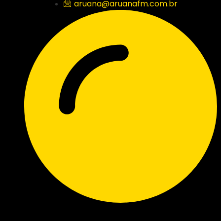
aruana@aruanafm.com.br