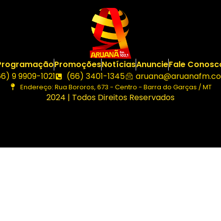
Programação
Promoções
Notícias
Anuncie
Fale Conosc
66) 9 9909-1021
(66) 3401-1345
aruana@aruanafm.co
Endereço: Rua Bororos, 673 - Centro - Barra do Garças / MT
2024 | Todos Direitos Reservados
ncel giriş
starzbet giriş
starzbet
starzbet güncel giriş
starz