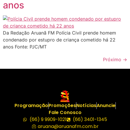
anos
Da Redação Aruanã FM Polícia Civil prende homem
condenado por estupro de criança cometido há 22
anos Fonte: PJC/MT
Próximo
→
Programação
Promoções
Notícias
Anuncie
Fale Conosco
(66) 9 9909-1021
(66) 3401-1345
aruana@aruanafm.com.br