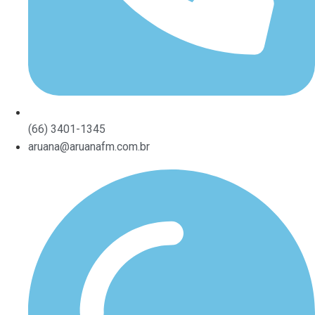
(66) 3401-1345
aruana@aruanafm.com.br