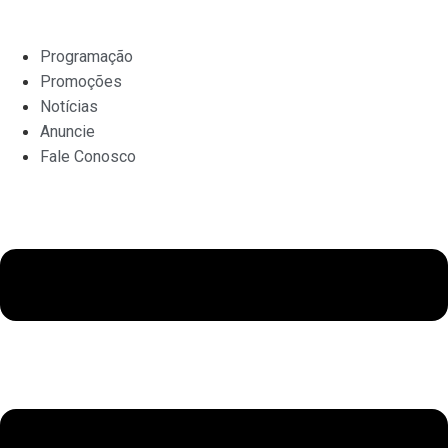
Ir
para
Programação
o
Promoções
conteúdo
Notícias
Anuncie
Fale Conosco