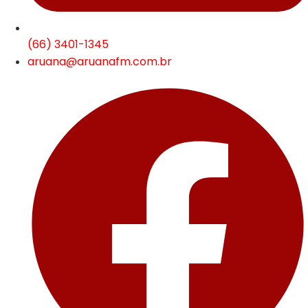
(66) 3401-1345
aruana@aruanafm.com.br