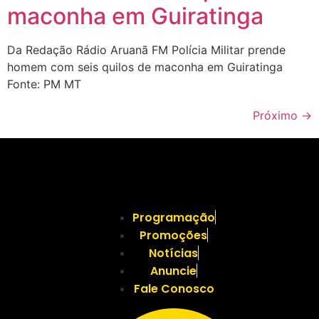
maconha em Guiratinga
Da Redação Rádio Aruanã FM Polícia Militar prende
homem com seis quilos de maconha em Guiratinga
Fonte: PM MT
Próximo
→
Programação
Promoções
Notícias
Anuncie
Fale Conosco