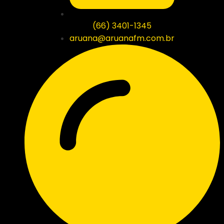
(66) 3401-1345
aruana@aruanafm.com.br