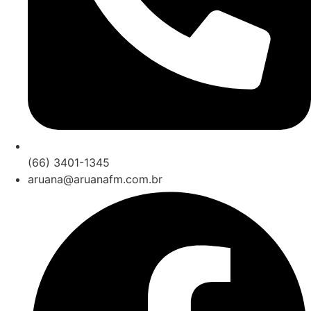
(66) 3401-1345
aruana@aruanafm.com.br