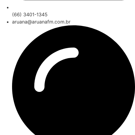
(66) 3401-1345
aruana@aruanafm.com.br