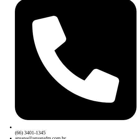
(66) 3401-1345
aruana@aruanafm.com.br