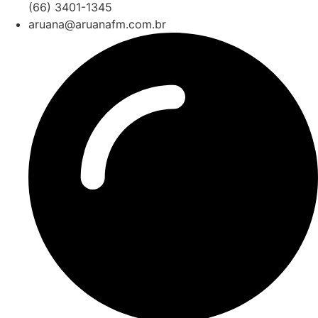
(66) 3401-1345
aruana@aruanafm.com.br