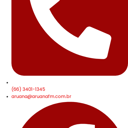
(66) 3401-1345
aruana@aruanafm.com.br