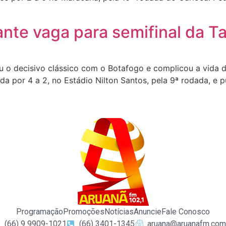
ante vaga para semifinal da 
o decisivo clássico com o Botafogo e complicou a vida d
a por 4 a 2, no Estádio Nilton Santos, pela 9ª rodada, e p
Programação
Promoções
Notícias
Anuncie
Fale Conosco
(66) 9 9909-1021
(66) 3401-1345
aruana@aruanafm.com