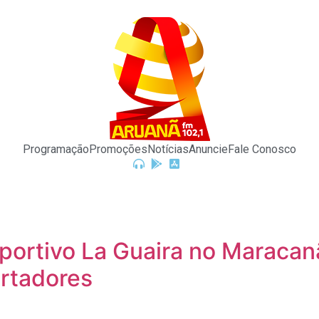
Programação
Promoções
Notícias
Anuncie
Fale Conosco
portivo La Guaira no Maracan
ertadores