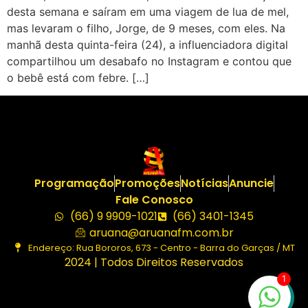
desta semana e saíram em uma viagem de lua de mel,
mas levaram o filho, Jorge, de 9 meses, com eles. Na
manhã desta quinta-feira (24), a influenciadora digital
compartilhou um desabafo no Instagram e contou que
o bebê está com febre. […]
Programação
Promoções
Notícias
Anuncie
Fale Conosco
(66) 9 9909-1021
(66) 3401-1345
aruana@aruanafm.com.br
Endereço: Rua Bororos, 673 - Centro - Barra do Garças / MT
2024 | Todos Direitos Reservados
1