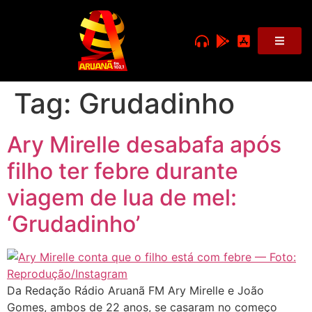
Tag:
Grudadinho
Ary Mirelle desabafa após
filho ter febre durante
viagem de lua de mel:
‘Grudadinho’
Da Redação Rádio Aruanã FM Ary Mirelle e João
Gomes, ambos de 22 anos, se casaram no começo