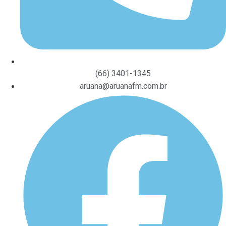
(66) 3401-1345
aruana@aruanafm.com.br