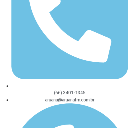
(66) 3401-1345
aruana@aruanafm.com.br