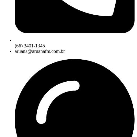
(66) 3401-1345
aruana@aruanafm.com.br