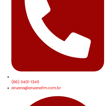
(66) 3401-1345
aruana@aruanafm.com.br