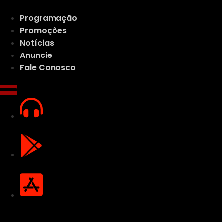
Ir
para
Programação
o
Promoções
conteúdo
Notícias
Anuncie
Fale Conosco