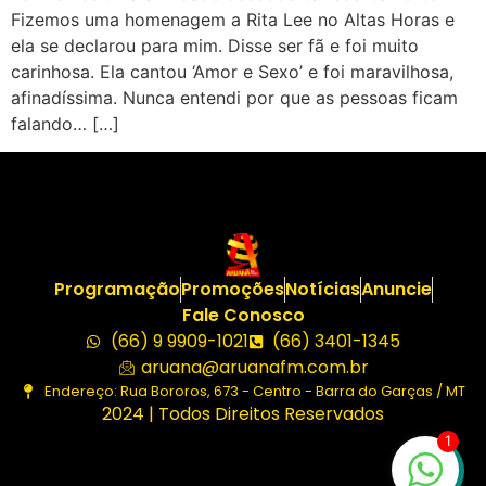
Fizemos uma homenagem a Rita Lee no Altas Horas e
ela se declarou para mim. Disse ser fã e foi muito
carinhosa. Ela cantou ‘Amor e Sexo’ e foi maravilhosa,
afinadíssima. Nunca entendi por que as pessoas ficam
falando… […]
Programação
Promoções
Notícias
Anuncie
Fale Conosco
(66) 9 9909-1021
(66) 3401-1345
aruana@aruanafm.com.br
Endereço: Rua Bororos, 673 - Centro - Barra do Garças / MT
2024 | Todos Direitos Reservados
1