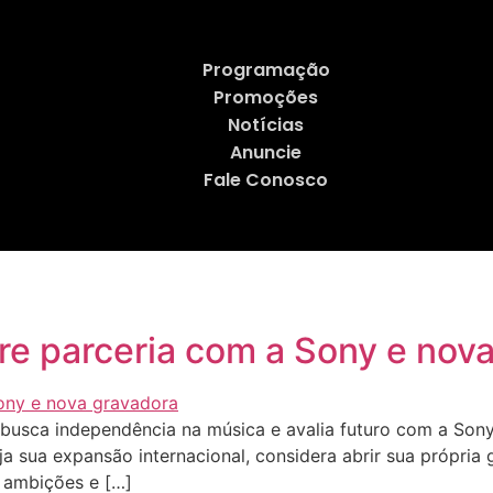
Programação
Promoções
Notícias
Anuncie
Fale Conosco
re parceria com a Sony e nov
usca independência na música e avalia futuro com a Son
 sua expansão internacional, considera abrir sua própria 
 ambições e […]