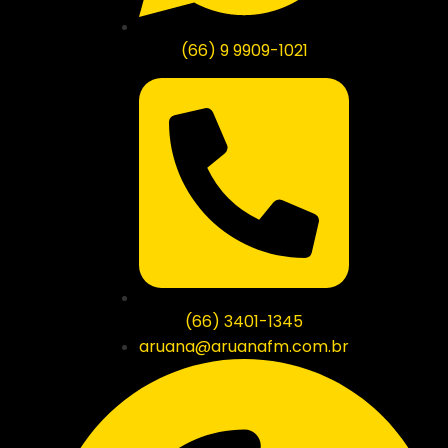
(66) 9 9909-1021
(66) 3401-1345
aruana@aruanafm.com.br