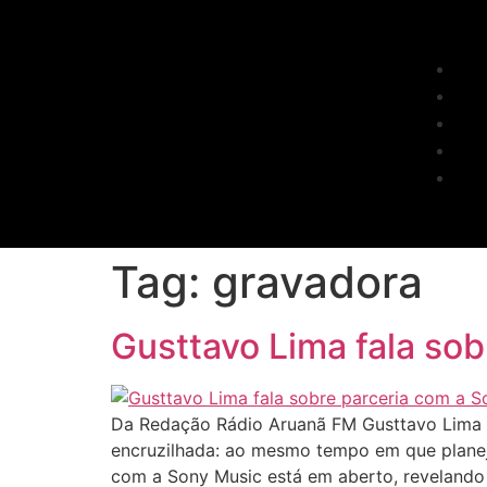
Tag:
gravadora
Gusttavo Lima fala sob
Da Redação Rádio Aruanã FM Gusttavo Lima b
encruzilhada: ao mesmo tempo em que planeja
com a Sony Music está em aberto, revelando