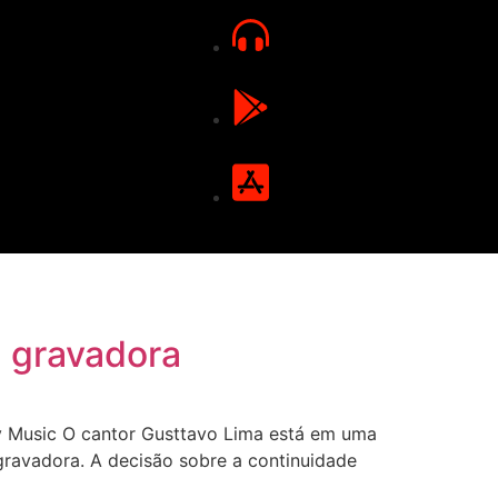
a gravadora
y Music O cantor Gusttavo Lima está em uma
gravadora. A decisão sobre a continuidade