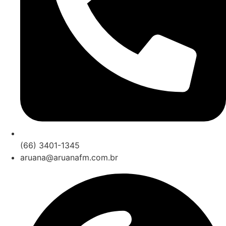
(66) 3401-1345
aruana@aruanafm.com.br