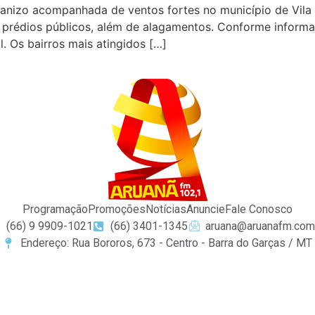
zo acompanhada de ventos fortes no município de Vila Ric
 prédios públicos, além de alagamentos. Conforme informa
. Os bairros mais atingidos […]
Programação
Promoções
Notícias
Anuncie
Fale Conosco
(66) 9 9909-1021
(66) 3401-1345
aruana@aruanafm.com
Endereço: Rua Bororos, 673 - Centro - Barra do Garças / MT
giriş
ultrabet giriş
ultrabet
betasus güncel giriş
betasus giri