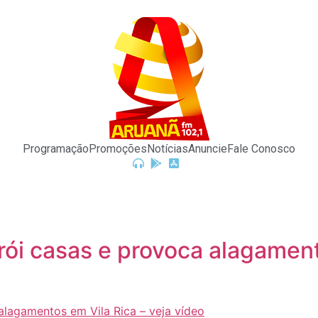
Programação
Promoções
Notícias
Anuncie
Fale Conosco
ói casas e provoca alagament