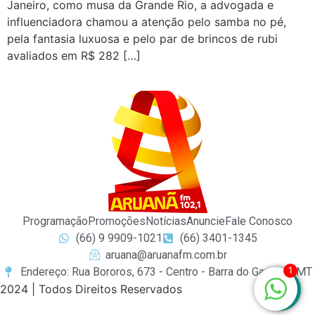
Janeiro, como musa da Grande Rio, a advogada e
influenciadora chamou a atenção pelo samba no pé,
pela fantasia luxuosa e pelo par de brincos de rubi
avaliados em R$ 282 […]
Programação
Promoções
Notícias
Anuncie
Fale Conosco
(66) 9 9909-1021
(66) 3401-1345
aruana@aruanafm.com.br
1
Endereço: Rua Bororos, 673 - Centro - Barra do Garças / MT
2024 | Todos Direitos Reservados