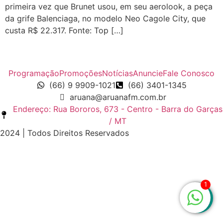
primeira vez que Brunet usou, em seu aerolook, a peça
da grife Balenciaga, no modelo Neo Cagole City, que
custa R$ 22.317. Fonte: Top […]
Programação
Promoções
Notícias
Anuncie
Fale Conosco
(66) 9 9909-1021
(66) 3401-1345
aruana@aruanafm.com.br
Endereço: Rua Bororos, 673 - Centro - Barra do Garças
/ MT
2024 | Todos Direitos Reservados
bet
ultrabet güncel giriş
ultrabet giriş
ultrabet
ultrabet günce
1