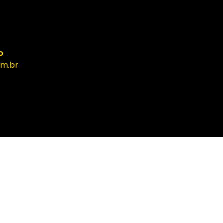
o
m.br
et giriş
starzbet
xslot güncel giriş
xslot giriş
xslot
xslot gün