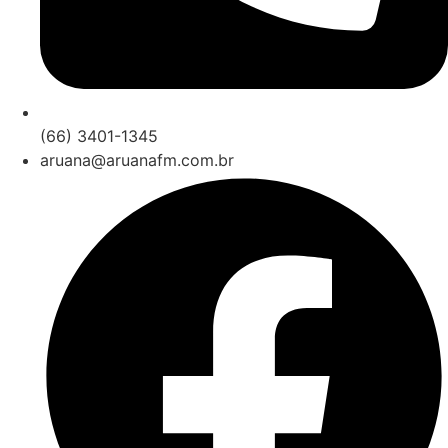
(66) 3401-1345
aruana@aruanafm.com.br