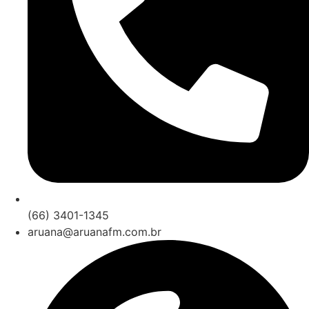
(66) 3401-1345
aruana@aruanafm.com.br