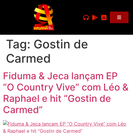
Tag:
Gostin de
Carmed
Fiduma & Jeca lançam EP
“O Country Vive” com Léo &
Raphael e hit “Gostin de
Carmed”