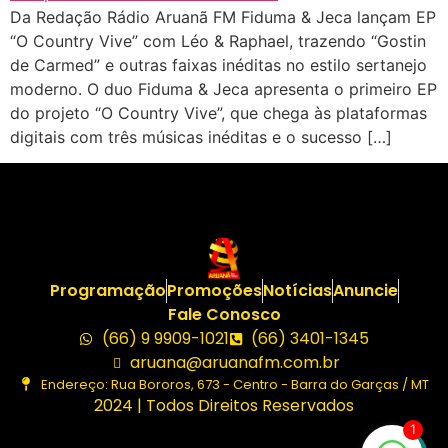
Da Redação Rádio Aruanã FM Fiduma & Jeca lançam EP
“O Country Vive” com Léo & Raphael, trazendo “Gostin
de Carmed” e outras faixas inéditas no estilo sertanejo
moderno. O duo Fiduma & Jeca apresenta o primeiro EP
do projeto “O Country Vive”, que chega às plataformas
digitais com três músicas inéditas e o sucesso […]
Programação
Promoções
Notícias
Anuncie
Fale Conosco
(66) 9 9909-1021
(66) 3401-1345
aruana@aruanafm.com.br
Endereço: Rua Bororos, 673 - Centro - Barra do Garças / MT
2024 | Todos Direitos Reservados
1