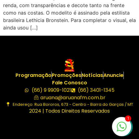
renda, com transparências e decote tanto na frente
como nas costas. O modelito é assinado pela estilista
brasileira Lethicia Bronstein. Para completar o visual, ela
ainda usou […]
Programação
Promoções
Notícias
Anuncie
Fale Conosco
(66) 9 9909-1021
(66) 3401-1345
aruana@aruanafm.com.br
Endereço: Rua Bororos, 673 - Centro - Barra do Garças / MT
2024 | Todos Direitos Reservados
1