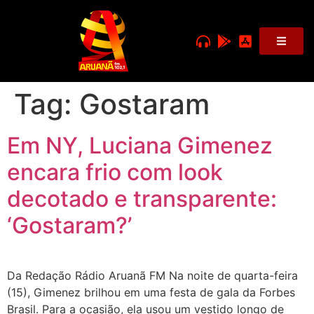
Tag:
Gostaram
Em NY, Luciana Gimenez
encara frio com look
decotado e transparente:
‘Gostaram?’
Da Redação Rádio Aruanã FM Na noite de quarta-feira
(15), Gimenez brilhou em uma festa de gala da Forbes
Brasil. Para a ocasião, ela usou um vestido longo de