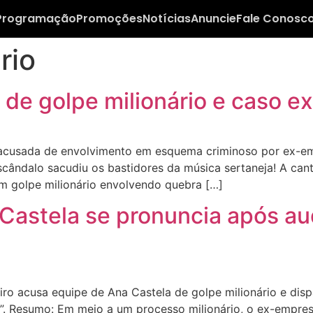
Programação
Promoções
Notícias
Anuncie
Fale Conosc
rio
de golpe milionário e caso ex
acusada de envolvimento em esquema criminoso por ex-em
cândalo sacudiu os bastidores da música sertaneja! A ca
um golpe milionário envolvendo quebra […]
Castela se pronuncia após aud
 acusa equipe de Ana Castela de golpe milionário e dispar
a”. Resumo: Em meio a um processo milionário, o ex-empres