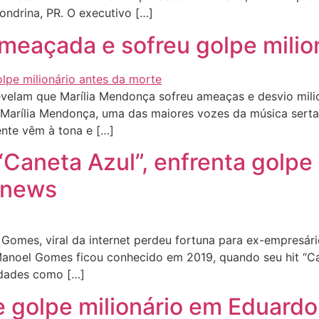
ondrina, PR. O executivo […]
meaçada e sofreu golpe milio
lam que Marília Mendonça sofreu ameaças e desvio milion
Marília Mendonça, uma das maiores vozes da música sertane
ente vêm à tona e […]
Caneta Azul”, enfrenta golpe m
 news
mes, viral da internet perdeu fortuna para ex-empresário
noel Gomes ficou conhecido em 2019, quando seu hit “Can
ridades como […]
 golpe milionário em Eduardo