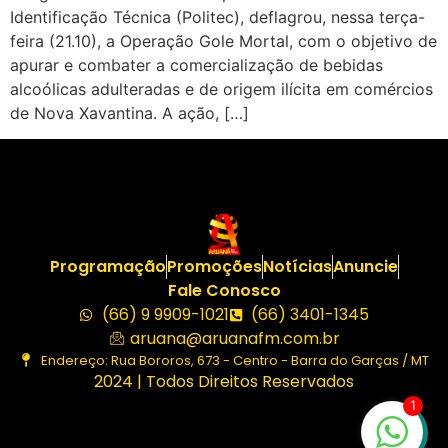
Identificação Técnica (Politec), deflagrou, nessa terça-
feira (21.10), a Operação Gole Mortal, com o objetivo de
apurar e combater a comercialização de bebidas
alcoólicas adulteradas e de origem ilícita em comércios
de Nova Xavantina. A ação, […]
Programação
Promoções
Notícias
Anuncie
Fale Conosco
(66) 9 9909-1021
(66) 3401-1345
aruana@aruanafm.com.br
Endereço: Rua Bororos, 673 - Centro - Barra do Garças / MT
2024 | Todos Direitos Reservados
1