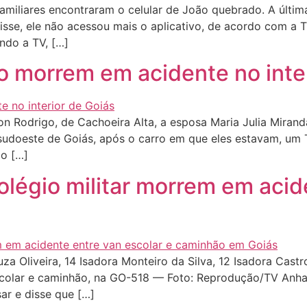
miliares encontraram o celular de João quebrado. A últi
disse, ele não acessou mais o aplicativo, de acordo com a
undo a TV, […]
ho morrem em acidente no inte
on Rodrigo, de Cachoeira Alta, a esposa Maria Julia Miran
 sudoeste de Goiás, após o carro em que eles estavam, um
do […]
légio militar morrem em acid
a Oliveira, 14 Isadora Monteiro da Silva, 12 Isadora Castr
colar e caminhão, na GO-518 — Foto: Reprodução/TV Anha
ar e disse que […]