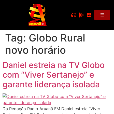
Tag:
Globo Rural
novo horário
Daniel estreia na TV Globo
com “Viver Sertanejo” e
garante liderança isolada
Da Redação Rádio Aruanã FM Daniel estreia “Viver