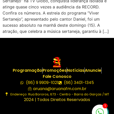
Sertanejo” na TV Globo, conquista liderança isolada e
atinge quase cinco vezes a audiência da RECORD.
Confira os números. A estreia do programa “Viver
Sertanejo”, apresentado pelo cantor Daniel, foi um
sucesso absoluto na manhã deste domingo (15). A
atração, que celebra a música sertaneja, garantiu à […]
Programação
Promoções
Notícias
Anuncie
Fale Conosco
(66) 9 9909-1021
(66) 3401-1345
aruana@aruanafm.com.br
Endereço: Rua Bororos, 673 - Centro - Barra do Garças / MT
2024 | Todos Direitos Reservados
1