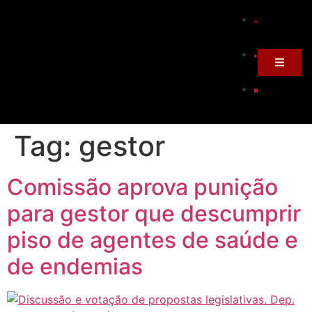
Tag:
gestor
Comissão aprova punição
para gestor que descumprir
piso de agentes de saúde e
de endemias