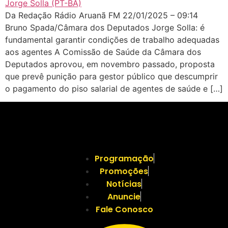
Da Redação Rádio Aruanã FM 22/01/2025 – 09:14
Bruno Spada/Câmara dos Deputados Jorge Solla: é
fundamental garantir condições de trabalho adequadas
aos agentes A Comissão de Saúde da Câmara dos
Deputados aprovou, em novembro passado, proposta
que prevê punição para gestor público que descumprir
o pagamento do piso salarial de agentes de saúde e […]
Programação
Promoções
Notícias
Anuncie
Fale Conosco