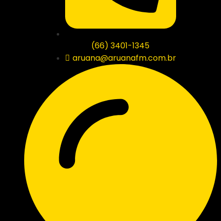
(66) 3401-1345
aruana@aruanafm.com.br