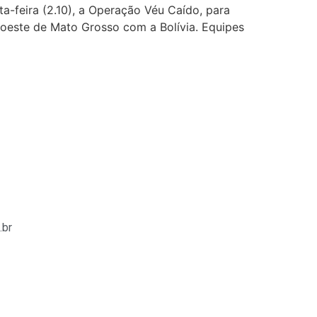
ta-feira (2.10), a Operação Véu Caído, para
 oeste de Mato Grosso com a Bolívia. Equipes
.br
iş
betasus
betasus güncel giriş
betasus giriş
betasus
betasu