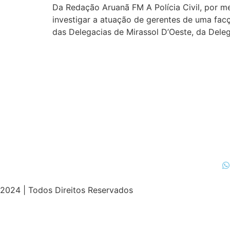
Da Redação Aruanã FM A Polícia Civil, por me
investigar a atuação de gerentes de uma facç
das Delegacias de Mirassol D’Oeste, da Dele
2024 | Todos Direitos Reservados
et
ultrabet güncel giriş
ultrabet giriş
ultrabet
ultrabet güncel