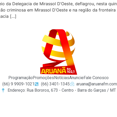
io da Delegacia de Mirassol D’Oeste, deflagrou, nesta quin
ão criminosa em Mirassol D’Oeste e na região da fronteira
gacia […]
Programação
Promoções
Notícias
Anuncie
Fale Conosco
(66) 9 9909-1021
(66) 3401-1345
aruana@aruanafm.com
Endereço: Rua Bororos, 673 - Centro - Barra do Garças / MT
 giriş
ultrabet giriş
ultrabet
betasus güncel giriş
betasus gir