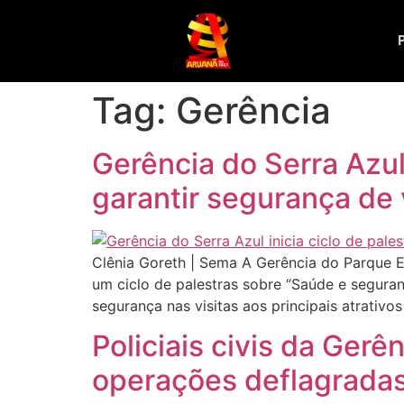
Tag:
Gerência
Gerência do Serra Azul 
garantir segurança de 
Clênia Goreth | Sema A Gerência do Parque Est
um ciclo de palestras sobre “Saúde e segura
segurança nas visitas aos principais atrativo
Policiais civis da Ger
operações deflagrada