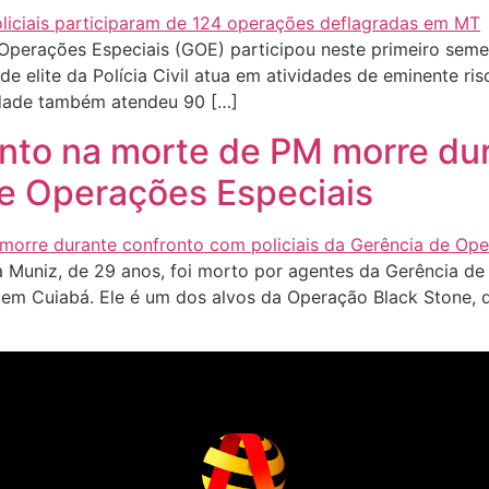
erações Especiais (GOE) participou neste primeiro semes
de elite da Polícia Civil atua em atividades de eminente r
nidade também atendeu 90 […]
nto na morte de PM morre du
de Operações Especiais
 Muniz, de 29 anos, foi morto por agentes da Gerência d
, em Cuiabá. Ele é um dos alvos da Operação Black Stone,