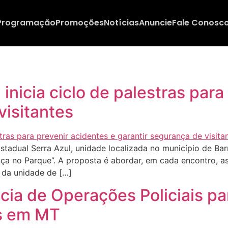
Programação
Promoções
Notícias
Anuncie
Fale Conosc
inicia ciclo de palestras para
visitantes
adual Serra Azul, unidade localizada no município de Barra 
nça no Parque”. A proposta é abordar, em cada encontro, a
s da unidade de […]
ência de Operações Policiais p
s em MT