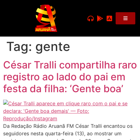
Tag:
gente
César Tralli compartilha raro
registro ao lado do pai em
festa da filha: ‘Gente boa’
Da Redação Rádio Aruanã FM César Tralli encantou os
seguidores nesta quarta-feira (13), ao mostrar um