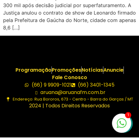
300 mil após decisão judicial por superfaturamento. A
Justiça anulou o contrato de show de Leonardo firmado
pela Prefeitura de Gaúcha do Norte, cidade com apenas
8,6 […]
Programação
Promoções
Notícias
Anuncie
Fale Conosco
(66) 9 9909-1021
(66) 3401-1345
aruana@aruanafm.com.br
Endereço: Rua Bororos, 673 - Centro - Barra do Garças / MT
2024 | Todos Direitos Reservados
1