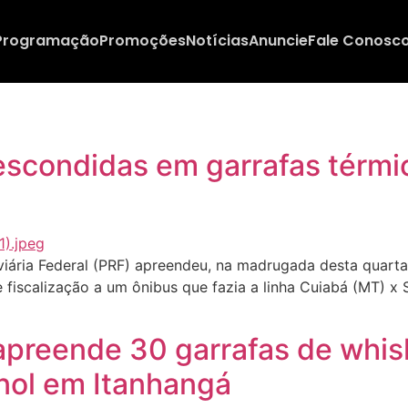
Programação
Promoções
Notícias
Anuncie
Fale Conosc
scondidas em garrafas térmi
ária Federal (PRF) apreendeu, na madrugada desta quarta-f
fiscalização a um ônibus que fazia a linha Cuiabá (MT) x 
 apreende 30 garrafas de whis
nol em Itanhangá