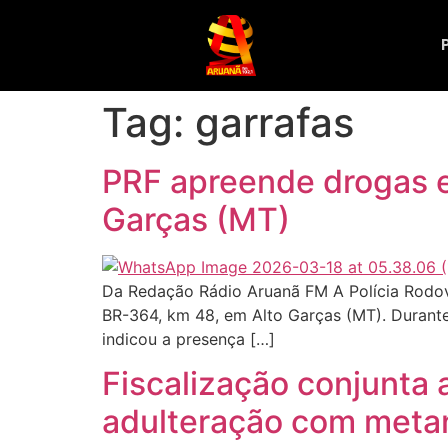
Tag:
garrafas
PRF apreende drogas e
Garças (MT)
Da Redação Rádio Aruanã FM A Polícia Rodovi
BR-364, km 48, em Alto Garças (MT). Durante 
indicou a presença […]
Fiscalização conjunta
adulteração com meta