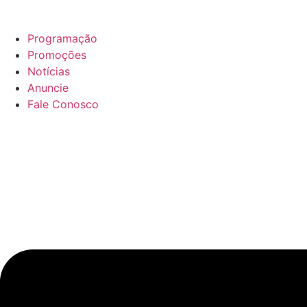
Ir
para
Programação
o
Promoções
conteúdo
Notícias
Anuncie
Fale Conosco